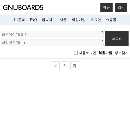
메뉴
검색
1:1문의
FAQ
접속자 1
새글
회원가입
로그인
쇼핑몰
회
원
로
그
자동로그인
회원가입
정보찾기
인