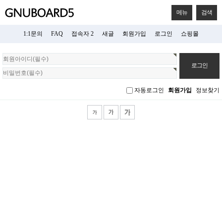
메뉴
검색
1:1문의
FAQ
접속자 2
새글
회원가입
로그인
쇼핑몰
회
원
로
그
자동로그인
회원가입
정보찾기
인