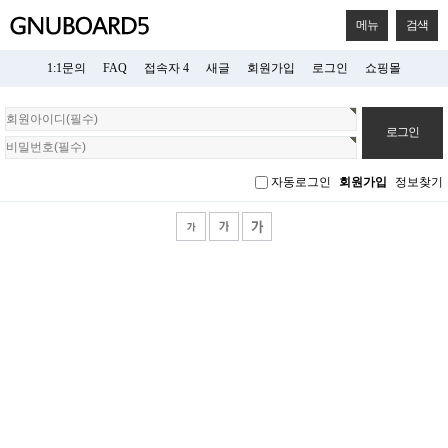
메뉴
검색
1:1문의
FAQ
접속자 4
새글
회원가입
로그인
쇼핑몰
회
원
로
그
자동로그인
회원가입
정보찾기
인