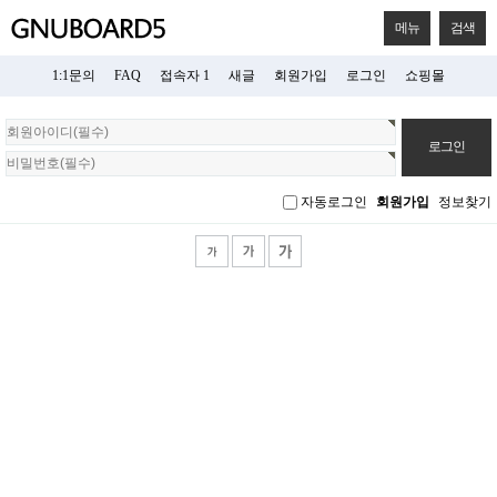
메뉴
검색
1:1문의
FAQ
접속자 1
새글
회원가입
로그인
쇼핑몰
회
원
로
그
자동로그인
회원가입
정보찾기
인