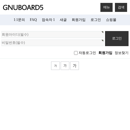
메뉴
검색
1:1문의
FAQ
접속자 1
새글
회원가입
로그인
쇼핑몰
회
원
로
그
자동로그인
회원가입
정보찾기
인