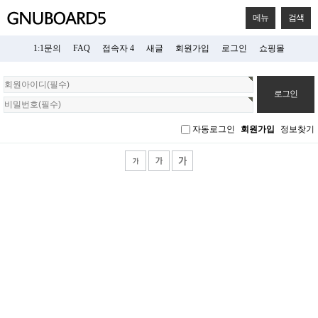
메뉴
검색
1:1문의
FAQ
접속자 4
새글
회원가입
로그인
쇼핑몰
회
원
로
그
자동로그인
회원가입
정보찾기
인