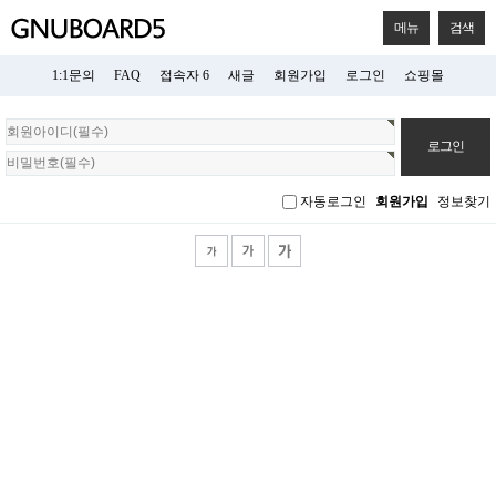
메뉴
검색
1:1문의
FAQ
접속자 6
새글
회원가입
로그인
쇼핑몰
회
원
로
그
자동로그인
회원가입
정보찾기
인