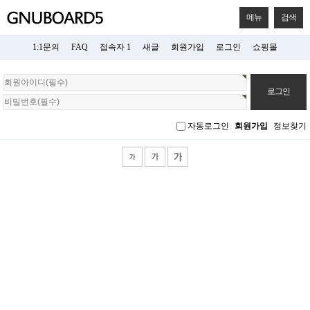
메뉴
검색
1:1문의
FAQ
접속자 1
새글
회원가입
로그인
쇼핑몰
회
원
로
그
자동로그인
회원가입
정보찾기
인