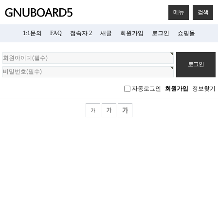
메뉴
검색
1:1문의
FAQ
접속자 2
새글
회원가입
로그인
쇼핑몰
회
원
로
그
자동로그인
회원가입
정보찾기
인