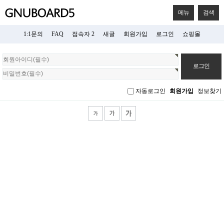
메뉴
검색
1:1문의
FAQ
접속자 2
새글
회원가입
로그인
쇼핑몰
회
원
로
그
자동로그인
회원가입
정보찾기
인