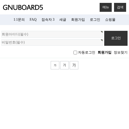
메뉴
검색
1:1문의
FAQ
접속자 3
새글
회원가입
로그인
쇼핑몰
회
원
로
그
자동로그인
회원가입
정보찾기
인