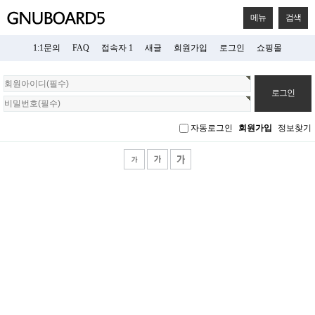
메뉴
검색
1:1문의
FAQ
접속자 1
새글
회원가입
로그인
쇼핑몰
회
원
로
그
자동로그인
회원가입
정보찾기
인