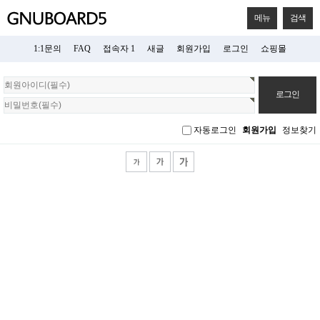
메뉴
검색
1:1문의
FAQ
접속자 1
새글
회원가입
로그인
쇼핑몰
회
원
로
그
자동로그인
회원가입
정보찾기
인