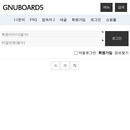
메뉴
검색
1:1문의
FAQ
접속자 2
새글
회원가입
로그인
쇼핑몰
회
원
로
그
자동로그인
회원가입
정보찾기
인