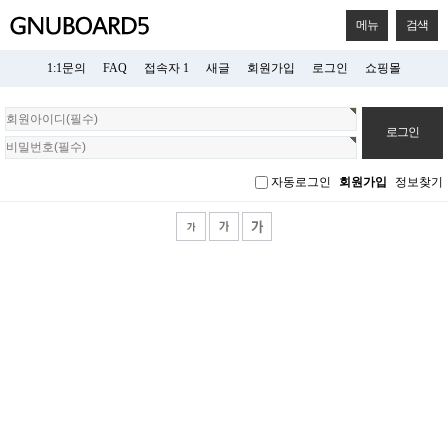
메뉴
검색
1:1문의
FAQ
접속자 1
새글
회원가입
로그인
쇼핑몰
회
원
로
그
자동로그인
회원가입
정보찾기
인