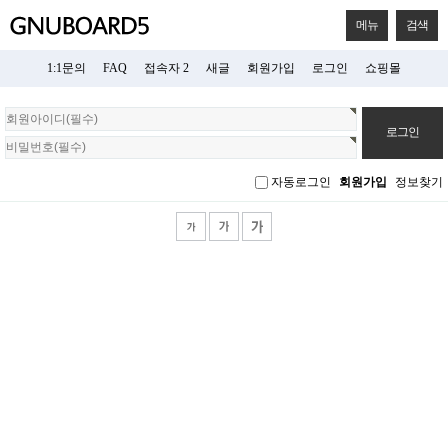
메뉴
검색
1:1문의
FAQ
접속자 2
새글
회원가입
로그인
쇼핑몰
회
원
로
그
자동로그인
회원가입
정보찾기
인