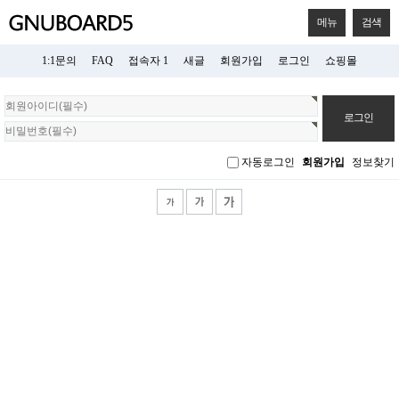
메뉴
검색
1:1문의
FAQ
접속자 1
새글
회원가입
로그인
쇼핑몰
회
원
로
그
자동로그인
회원가입
정보찾기
인