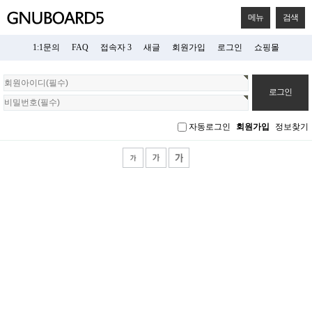
메뉴
검색
1:1문의
FAQ
접속자 3
새글
회원가입
로그인
쇼핑몰
회
원
로
그
자동로그인
회원가입
정보찾기
인