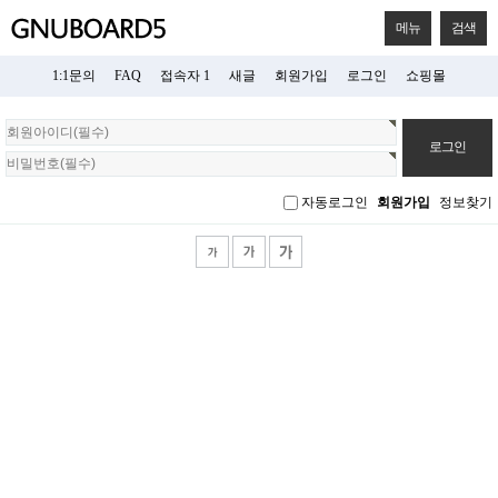
메뉴
검색
1:1문의
FAQ
접속자 1
새글
회원가입
로그인
쇼핑몰
회
원
로
그
자동로그인
회원가입
정보찾기
인