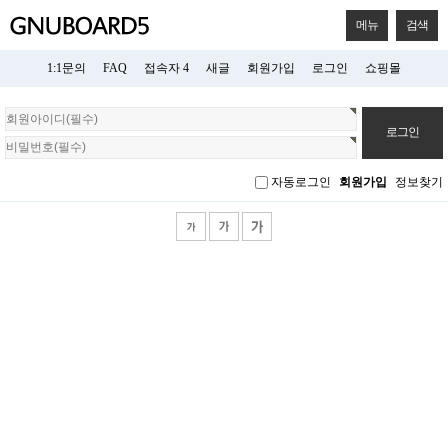
메뉴
검색
1:1문의
FAQ
접속자 4
새글
회원가입
로그인
쇼핑몰
회
원
로
그
자동로그인
회원가입
정보찾기
인