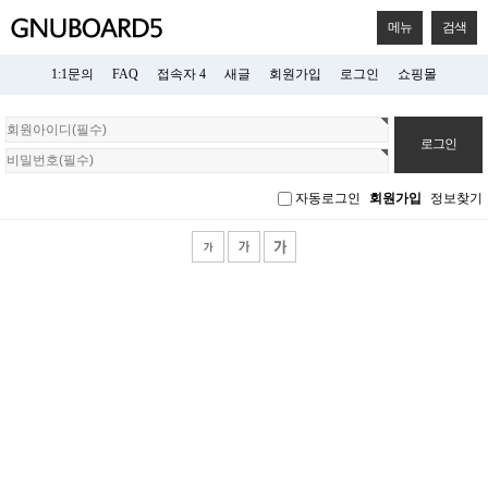
메뉴
검색
1:1문의
FAQ
접속자 4
새글
회원가입
로그인
쇼핑몰
회
원
로
그
자동로그인
회원가입
정보찾기
인