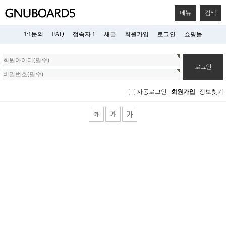
메뉴
검색
1:1문의
FAQ
접속자 1
새글
회원가입
로그인
쇼핑몰
회
원
로
그
자동로그인
회원가입
정보찾기
인