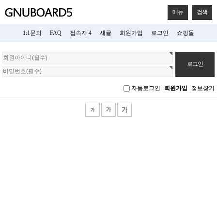
메뉴
검색
1:1문의
FAQ
접속자 4
새글
회원가입
로그인
쇼핑몰
회
원
로
그
자동로그인
회원가입
정보찾기
인