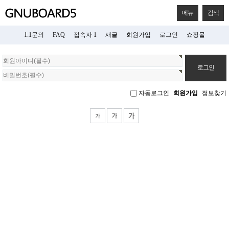
메뉴
검색
1:1문의
FAQ
접속자 1
새글
회원가입
로그인
쇼핑몰
회
원
로
그
자동로그인
회원가입
정보찾기
인