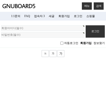
메뉴
검색
1:1문의
FAQ
접속자 3
새글
회원가입
로그인
쇼핑몰
회
원
로
그
자동로그인
회원가입
정보찾기
인