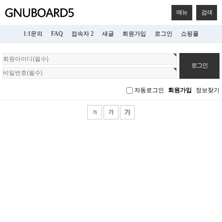
메뉴
검색
1:1문의
FAQ
접속자 2
새글
회원가입
로그인
쇼핑몰
회
원
로
그
자동로그인
회원가입
정보찾기
인